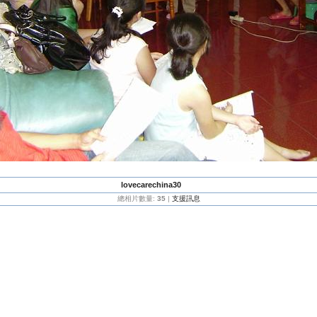
lovecarechina30
總相片數量:
35
|
支援訊息